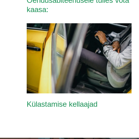
Õendusabiteenusele tulles võta
kaasa:
Külastamise kellaajad