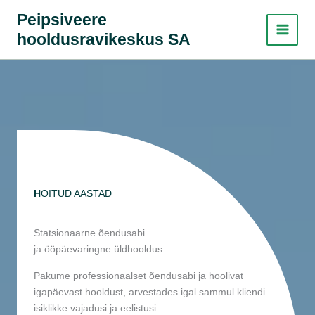
Skip
Peipsiveere
to
hooldusravikeskus SA
content
H
OITUD AASTAD
Statsionaarne õendusabi
ja ööpäevaringne üldhooldus
Pakume professionaalset õendusabi ja hoolivat
igapäevast hooldust, arvestades igal sammul kliendi
isiklikke vajadusi ja eelistusi.