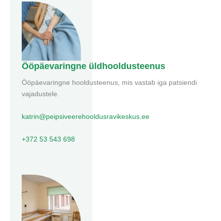
Ööpäevaringne üldhooldusteenus
Ööpäevaringne hooldusteenus, mis vastab iga patsiendi
vajadustele.
katrin@peipsiveerehooldusravikeskus.ee
+372 53 543 698