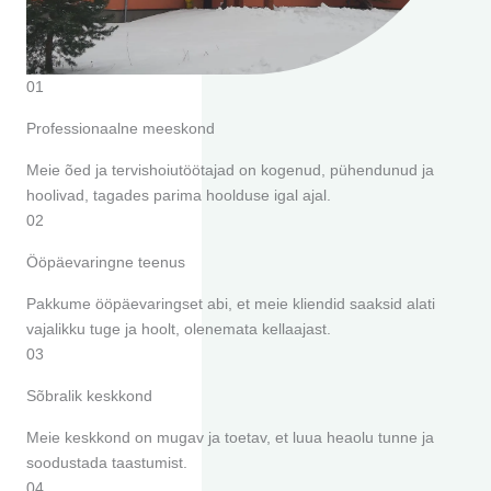
01
Professionaalne meeskond
Meie õed ja tervishoiutöötajad on kogenud, pühendunud ja
hoolivad, tagades parima hoolduse igal ajal.
02
Ööpäevaringne teenus
Pakkume ööpäevaringset abi, et meie kliendid saaksid alati
vajalikku tuge ja hoolt, olenemata kellaajast.
03
Sõbralik keskkond
Meie keskkond on mugav ja toetav, et luua heaolu tunne ja
soodustada taastumist.
04