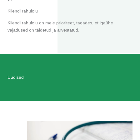
Kliendi rahulolu
Kliendi rahulolu on meie prioriteet, tagades, et igaühe
vajadused on täidetud ja arvestatud.
Uudised