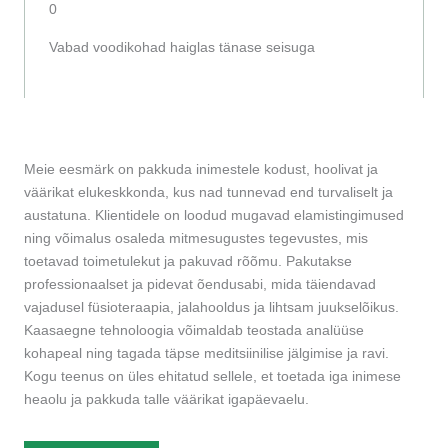
0
Vabad voodikohad haiglas tänase seisuga
Meie eesmärk on pakkuda inimestele kodust, hoolivat ja
väärikat elukeskkonda, kus nad tunnevad end turvaliselt ja
austatuna. Klientidele on loodud mugavad elamistingimused
ning võimalus osaleda mitmesugustes tegevustes, mis
toetavad toimetulekut ja pakuvad rõõmu. Pakutakse
professionaalset ja pidevat õendusabi, mida täiendavad
vajadusel füsioteraapia, jalahooldus ja lihtsam juukselõikus.
Kaasaegne tehnoloogia võimaldab teostada analüüse
kohapeal ning tagada täpse meditsiinilise jälgimise ja ravi.
Kogu teenus on üles ehitatud sellele, et toetada iga inimese
heaolu ja pakkuda talle väärikat igapäevaelu.