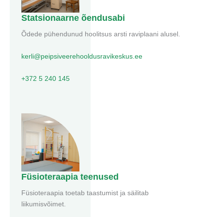
Statsionaarne õendusabi
Õdede pühendunud hoolitsus arsti raviplaani alusel.
kerli@peipsiveerehooldusravikeskus.ee
+372 5 240 145
Füsioteraapia teenused
Füsioteraapia toetab taastumist ja säilitab
liikumisvõimet.